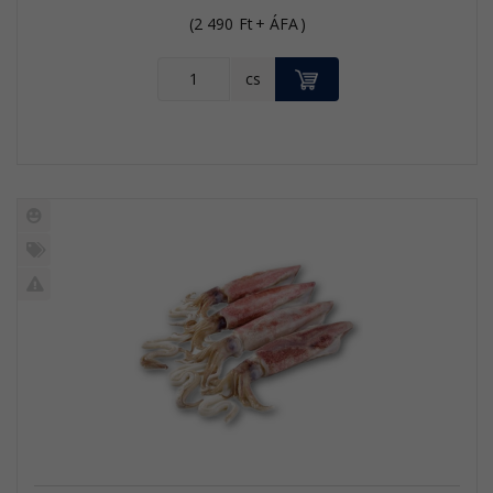
(
2 490
Ft
+ ÁFA
)
KOSÁRBA
cs
Új
termék
%
Akció
Kifutó
termék