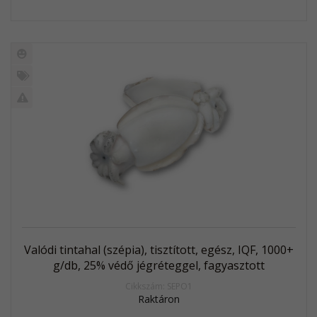
Új
termék
%
Akció
Kifutó
termék
Valódi tintahal (szépia), tisztított, egész, IQF, 1000+
g/db, 25% védő jégréteggel, fagyasztott
Cikkszám: SEPO1
Raktáron