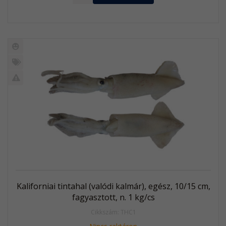
Új
termék
%
Akció
Kifutó
termék
Kaliforniai tintahal (valódi kalmár), egész, 10/15 cm,
fagyasztott, n. 1 kg/cs
Cikkszám: THC1