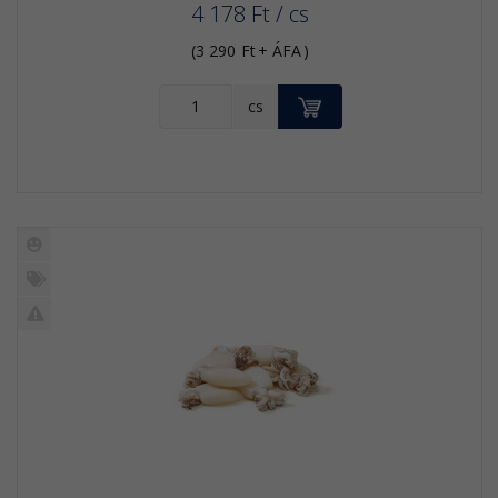
4 178
Ft
/ cs
(
3 290
Ft
+ ÁFA
)
KOSÁRBA
cs
Új
termék
%
Akció
Kifutó
termék