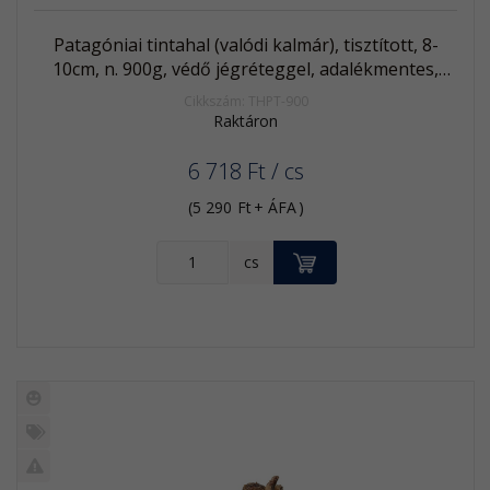
Patagóniai tintahal (valódi kalmár), tisztított, 8-
10cm, n. 900g, védő jégréteggel, adalékmentes,
fagyasztott (L.gahi)
Cikkszám: THPT-900
Raktáron
6 718
Ft
/ cs
(
5 290
Ft
+ ÁFA
)
KOSÁRBA
cs
Új
termék
%