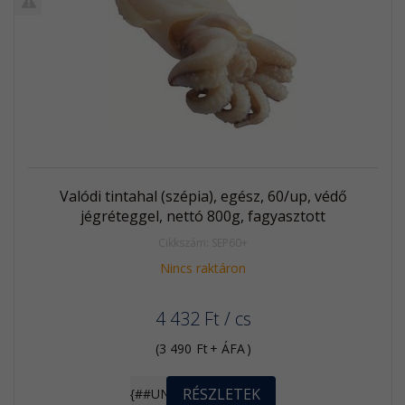
termék
%
Akció
Kifutó
termék
Valódi tintahal (szépia), egész, 60/up, védő
jégréteggel, nettó 800g, fagyasztott
Cikkszám: SEP60+
Nincs raktáron
4 432
Ft
/ cs
(
3 490
Ft
+ ÁFA
)
RÉSZLETEK
{##UNIT}