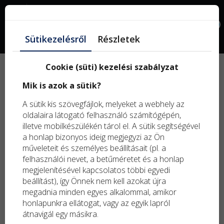
Facebook
0
Sütikezelésről
Részletek
Tintahalak
Cookie (süti) kezelési szabályzat
Mik is azok a sütik?
A sütik kis szövegfájlok, melyeket a webhely az
oldalaira látogató felhasználó számítógépén,
illetve mobilkészülékén tárol el. A sütik segítségével
Szűrők
a honlap bizonyos ideig megjegyzi az Ön
műveleteit és személyes beállításait (pl. a
felhasználói nevet, a betűméretet és a honlap
megjelenítésével kapcsolatos többi egyedi
beállítást), így Önnek nem kell azokat újra
megadnia minden egyes alkalommal, amikor
Rendezés:
honlapunkra ellátogat, vagy az egyik lapról
átnavigál egy másikra.