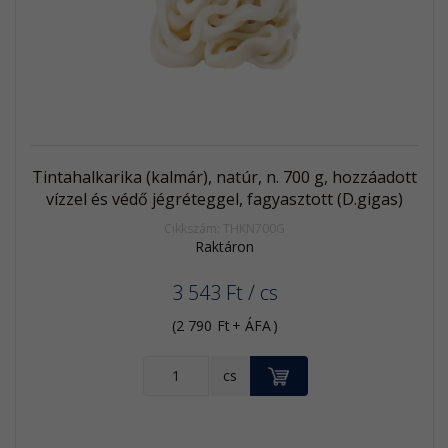
termék
Tintahalkarika (kalmár), natúr, n. 700 g, hozzáadott
vízzel és védő jégréteggel, fagyasztott (D.gigas)
Cikkszám: THKN700G
Raktáron
3 543
Ft
/ cs
(
2 790
Ft
+ ÁFA
)
KOSÁRBA
cs