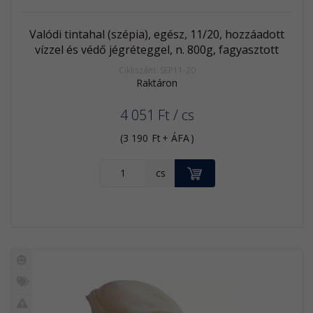
Valódi tintahal (szépia), egész, 11/20, hozzáadott
vízzel és védő jégréteggel, n. 800g, fagyasztott
Cikkszám: SEP11-20
Raktáron
4 051
Ft
/ cs
(
3 190
Ft
+ ÁFA
)
KOSÁRBA
cs
Új
termék
%