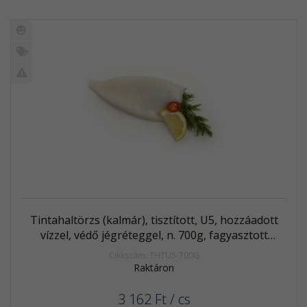
Új
termék
%
Akció
Kifutó
termék
Tintahaltörzs (kalmár), tisztított, U5, hozzáadott
vízzel, védő jégréteggel, n. 700g, fagyasztott
(D.gigas)
Cikkszám: THTU5-700G
Raktáron
3 162
Ft
/ cs