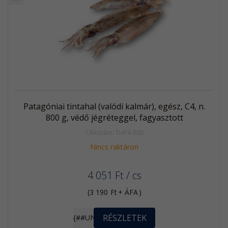
Akció
Kifutó
termék
Patagóniai tintahal (valódi kalmár), egész, C4, n.
800 g, védő jégréteggel, fagyasztott
Cikkszám: THP4-800
Nincs raktáron
4 051
Ft
/ cs
(
3 190
Ft
+ ÁFA
)
RÉSZLETEK
{##UNIT}