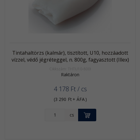
termék
Tintahaltörzs (kalmár), tisztított, U10, hozzáadott
vízzel, védő jégréteggel, n. 800g, fagyasztott (Illex)
Cikkszám: THTU10-800I
Raktáron
4 178
Ft
/ cs
(
3 290
Ft
+ ÁFA
)
KOSÁRBA
cs