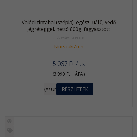
Valódi tintahal (szépia), egész, u/10, védő
jégréteggel, nettó 800g, fagyasztott
Cikkszám: SEPU10
Nincs raktáron
5 067
Ft
/ cs
(
3 990
Ft
+ ÁFA
)
RÉSZLETEK
{##UNIT}
Új