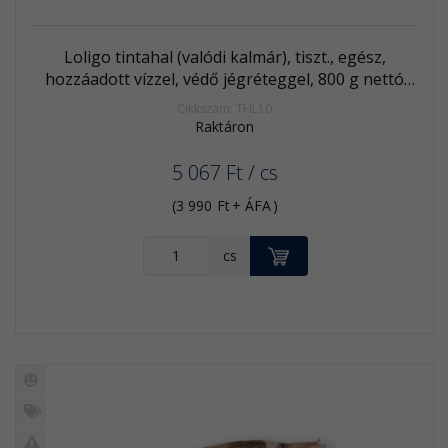
Loligo tintahal (valódi kalmár), tiszt., egész,
hozzáadott vízzel, védő jégréteggel, 800 g nettó
tömeg, 10/20, fagyasztott
Cikkszám: THL10
Raktáron
5 067
Ft
/ cs
(
3 990
Ft
+ ÁFA
)
KOSÁRBA
cs
Új
termék
%