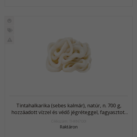
Új
termék
%
Akció
Kifutó
termék
Tintahalkarika (sebes kalmár), natúr, n. 700 g,
hozzáadott vízzel és védő jégréteggel, fagyasztott
(Illex)
Cikkszám: THKN700I
Raktáron