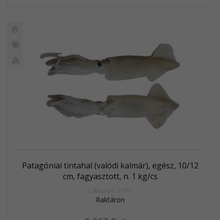
Új
termék
%
Akció
Kifutó
termék
Patagóniai tintahal (valódi kalmár), egész, 10/12
cm, fagyasztott, n. 1 kg/cs
Cikkszám: THP1
Raktáron