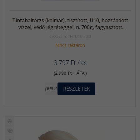
Tintahaltörzs (kalmár), tisztított, U10, hozzáadott
vízzel, védő jégréteggel, n. 700g, fagyasztott
(Illex/Todarodes)
Cikkszám: THTU10-700I
Nincs raktáron
3 797
Ft
/ cs
(
2 990
Ft
+ ÁFA
)
RÉSZLETEK
{##UNIT}
Új