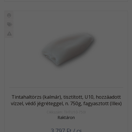
Új
termék
%
Akció
Kifutó
termék
Tintahaltörzs (kalmár), tisztított, U10, hozzáadott
vízzel, védő jégréteggel, n. 750g, fagyasztott (Illex)
Cikkszám: THTU10-750I
Raktáron
3 797
Ft
/ cs