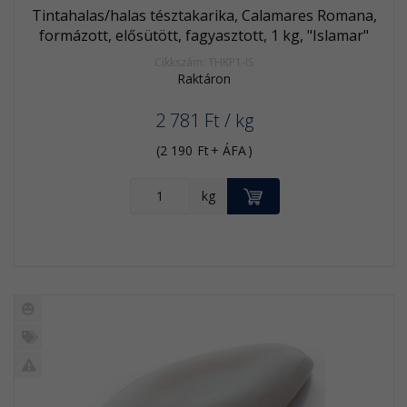
Tintahalas/halas tésztakarika, Calamares Romana,
formázott, elősütött, fagyasztott, 1 kg, "Islamar"
Cikkszám: THKP1-IS
Raktáron
2 781
Ft
/ kg
(
2 190
Ft
+ ÁFA
)
KOSÁRBA
kg
Új
termék
%
Akció
Kifutó