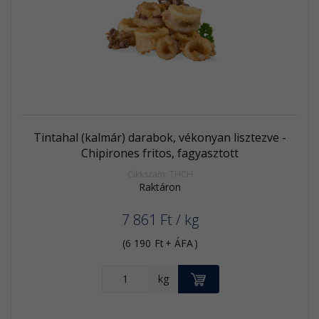
Akció
Kifutó
termék
Tintahal (kalmár) darabok, vékonyan lisztezve -
Chipirones fritos, fagyasztott
Cikkszám: THCH
Raktáron
7 861
Ft
/ kg
(
6 190
Ft
+ ÁFA
)
KOSÁRBA
kg