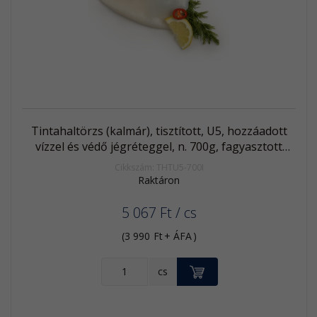
Akció
Kifutó
termék
Tintahaltörzs (kalmár), tisztított, U5, hozzáadott
vízzel és védő jégréteggel, n. 700g, fagyasztott
(Illex)
Cikkszám: THTU5-700I
Raktáron
5 067
Ft
/ cs
(
3 990
Ft
+ ÁFA
)
KOSÁRBA
cs