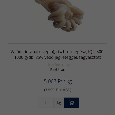
Akció
Kifutó
termék
Valódi tintahal (szépia), tisztított, egész, IQF, 500-
1000 g/db, 25% védő jégréteggel, fagyasztott
Cikkszám: SEPO2
Raktáron
5 067
Ft
/ kg
(
3 990
Ft
+ ÁFA
)
KOSÁRBA
kg