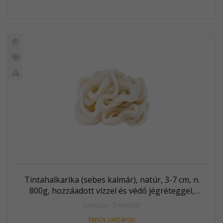
Új
termék
%
Akció
Kifutó
termék
Tintahalkarika (sebes kalmár), natúr, 3-7 cm, n.
800g, hozzáadott vízzel és védő jégréteggel,
fagyasztott (Illex)
Cikkszám: THKN800I
Nincs raktáron