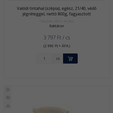
Valódi tintahal (szépia), egész, 21/40, védő
jégréteggel, nettó 800g, fagyasztott
Cikkszám: SEP21-40-800
Raktáron
3 797
Ft
/ cs
(
2 990
Ft
+ ÁFA
)
KOSÁRBA
cs
Új
termék
%