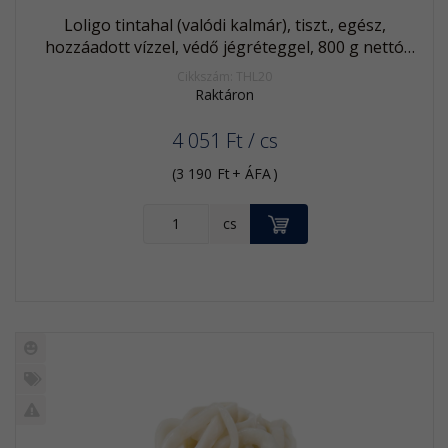
Loligo tintahal (valódi kalmár), tiszt., egész,
hozzáadott vízzel, védő jégréteggel, 800 g nettó
tömeg, 21/40, fagyasztott
Cikkszám: THL20
Raktáron
4 051
Ft
/ cs
(
3 190
Ft
+ ÁFA
)
KOSÁRBA
cs
Új
termék
%
Akció
Kifutó