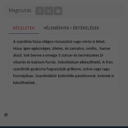
A sütik karbantartása
Megosztás
Önnek lehetősége van arra, hogy engedélyezze,
letiltsa, karbantartsa és/vagy tetszés szerint törölje
a sütiket. Amennyiben változtatni szeretne a
RÉSZLETEK
VÉLEMÉNYEK / ÉRTÉKELÉSEK
beállításon a láblécben található "Cookie
beállítások" linken kattintva teheti azt meg.
A szardínia húsa világos rózsaszínű vagy vörös is lehet.
Bővebb információkért látogasson el az
Húsa igen egészséges, ízletes, és zamatos, omlós, hamar
aboutcookies.org. Ön törölni tudja a számítógépén
átsül. Sok benne a omega-3 zsírsav és természetes D-
tárolt összes sütit, és a böngészőprogramok
vitamin és kalcium forrás. Sokoldalúan elkészíthető. A friss
többségében le tudja tiltani a telepítésüket. Ebben
szardíniát gyakorta fogyasztják grillezve, sütve vagy ragu
az esetben azonban előfordulhat, hogy minden
formájában. Szardíniából különféle pástétomok, krémek is
alkalommal, amikor ellátogat egy adott oldalra,
készíthetőek.
manuálisan el kell végeznie egyes beállításokat, és
számolnia kell azzal is, hogy bizonyos
szolgáltatások és funkciók esetleg nem működnek.