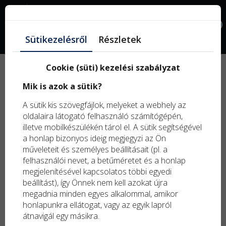
Facebook
0
Sütikezelésről
Részletek
Cookie (süti) kezelési szabályzat
Új
Mik is azok a sütik?
term
Kifu
A sütik kis szövegfájlok, melyeket a webhely az
term
oldalaira látogató felhasználó számítógépén,
illetve mobilkészülékén tárol el. A sütik segítségével
a honlap bizonyos ideig megjegyzi az Ön
műveleteit és személyes beállításait (pl. a
felhasználói nevet, a betűméretet és a honlap
megjelenítésével kapcsolatos többi egyedi
beállítást), így Önnek nem kell azokat újra
megadnia minden egyes alkalommal, amikor
honlapunkra ellátogat, vagy az egyik lapról
átnavigál egy másikra.