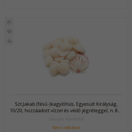
Új
termék
%
Akció
Kifutó
termék
Szt.Jakab (fésű-)kagylóhús, Egyesült Királyság,
10/20, hozzáadott vízzel és védő jégréteggel, n. 800
g, fagyasztott
Cikkszám: KSJH800UK
Nincs raktáron