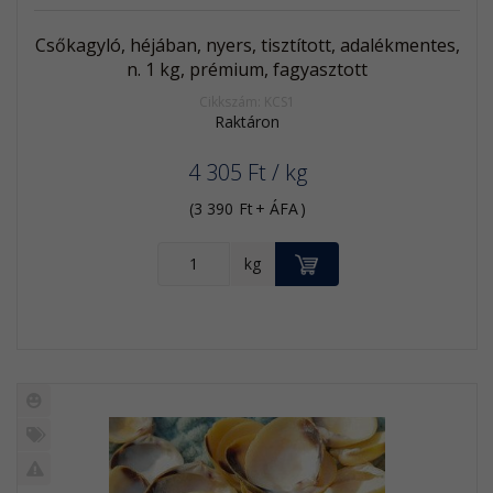
Csőkagyló, héjában, nyers, tisztított, adalékmentes,
n. 1 kg, prémium, fagyasztott
Cikkszám: KCS1
Raktáron
4 305
Ft
/ kg
(
3 390
Ft
+ ÁFA
)
KOSÁRBA
kg
Új
termék
%