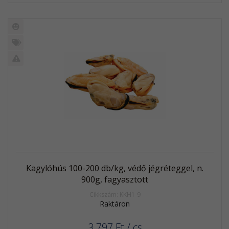
Új
termék
%
Akció
Kifutó
termék
Kagylóhús 100-200 db/kg, védő jégréteggel, n.
900g, fagyasztott
Cikkszám: KKH1-9
Raktáron
3 797
Ft
/ cs