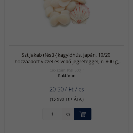
Akció
Kifutó
termék
Szt.Jakab (fésű-)kagylóhús, japán, 10/20,
hozzáadott vízzel és védő jégréteggel, n. 800 g,
fagyasztott
Cikkszám: KSJH800JP
Raktáron
20 307
Ft
/ cs
(
15 990
Ft
+ ÁFA
)
KOSÁRBA
cs