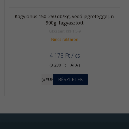
Kagylóhús 150-250 db/kg, védő jégréteggel, n.
900g, fagyasztott
Cikkszám: KKH1.5-9
Nincs raktáron
4 178
Ft
/ cs
(
3 290
Ft
+ ÁFA
)
RÉSZLETEK
{##UNIT}