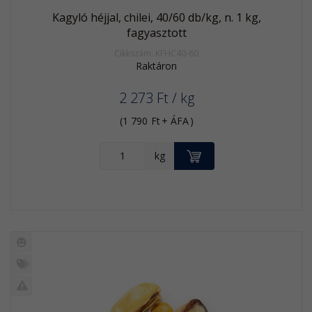
Kagyló héjjal, chilei, 40/60 db/kg, n. 1 kg,
fagyasztott
Cikkszám: KFHC40-60
Raktáron
2 273
Ft
/ kg
(
1 790
Ft
+ ÁFA
)
KOSÁRBA
kg
Új
termék
%
Akció
Kifutó