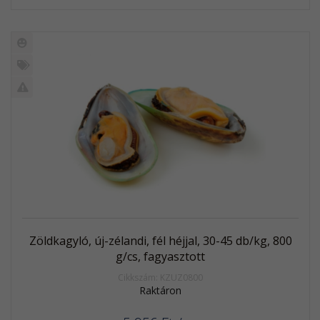
Új
termék
%
Akció
Kifutó
termék
Zöldkagyló, új-zélandi, fél héjjal, 30-45 db/kg, 800
g/cs, fagyasztott
Cikkszám: KZUZ0800
Raktáron