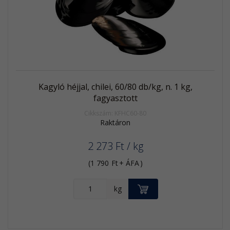
termék
Kagyló héjjal, chilei, 60/80 db/kg, n. 1 kg,
fagyasztott
Cikkszám: KFHC60-80
Raktáron
2 273
Ft
/ kg
(
1 790
Ft
+ ÁFA
)
KOSÁRBA
kg