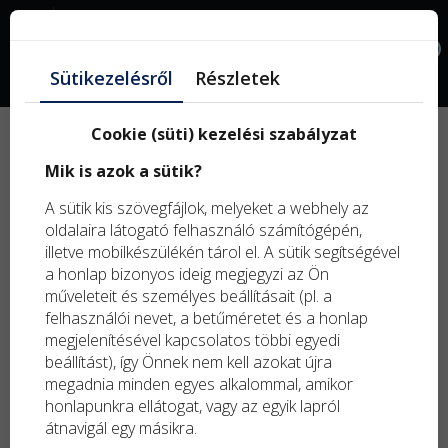
Facebook
0
Sütikezelésről
Részletek
Kagyló
Cookie (süti) kezelési szabályzat
Mik is azok a sütik?
A sütik kis szövegfájlok, melyeket a webhely az
oldalaira látogató felhasználó számítógépén,
illetve mobilkészülékén tárol el. A sütik segítségével
Szűrők
a honlap bizonyos ideig megjegyzi az Ön
műveleteit és személyes beállításait (pl. a
felhasználói nevet, a betűméretet és a honlap
megjelenítésével kapcsolatos többi egyedi
beállítást), így Önnek nem kell azokat újra
megadnia minden egyes alkalommal, amikor
Rendezés:
honlapunkra ellátogat, vagy az egyik lapról
átnavigál egy másikra.