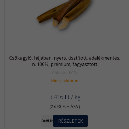
Akció
Kifutó
termék
Csőkagyló, héjában, nyers, tisztított, adalékmentes,
n. 100%, prémium, fagyasztott
Cikkszám: KCSX
Nincs raktáron
3 416
Ft
/ kg
(
2 690
Ft
+ ÁFA
)
RÉSZLETEK
{##UNIT}