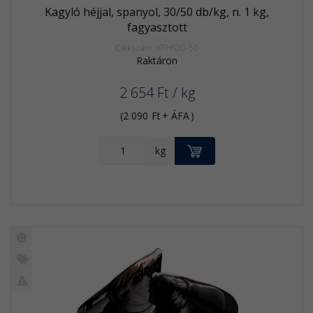
Kagyló héjjal, spanyol, 30/50 db/kg, n. 1 kg,
fagyasztott
Cikkszám: KFHS30-50
Raktáron
2 654
Ft
/ kg
(
2 090
Ft
+ ÁFA
)
KOSÁRBA
kg
Új
termék
%
Akció
Kifutó