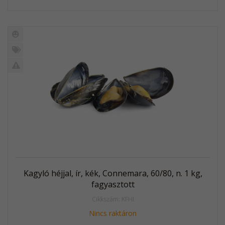
Új
termék
%
Akció
Kifutó
termék
Kagyló héjjal, ír, kék, Connemara, 60/80, n. 1 kg,
fagyasztott
Cikkszám: KFHI
Nincs raktáron