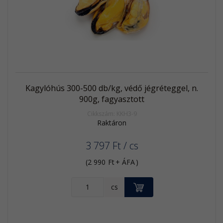
termék
Kagylóhús 300-500 db/kg, védő jégréteggel, n.
900g, fagyasztott
Cikkszám: KKH3-9
Raktáron
3 797
Ft
/ cs
(
2 990
Ft
+ ÁFA
)
KOSÁRBA
cs