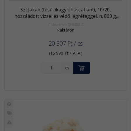
Szt.Jakab (fésű-)kagylóhús, atlanti, 10/20,
hozzáadott vízzel és védő jégréteggel, n. 800 g,
fagyasztott
Cikkszám: KSJH800US
Raktáron
20 307
Ft
/ cs
(
15 990
Ft
+ ÁFA
)
KOSÁRBA
cs
Új
termék
%