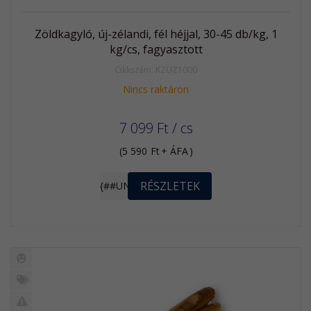
Zöldkagyló, új-zélandi, fél héjjal, 30-45 db/kg, 1
kg/cs, fagyasztott
Cikkszám: KZUZ1000
Nincs raktáron
7 099
Ft
/ cs
(
5 590
Ft
+ ÁFA
)
RÉSZLETEK
{##UNIT}
Új
termék
%