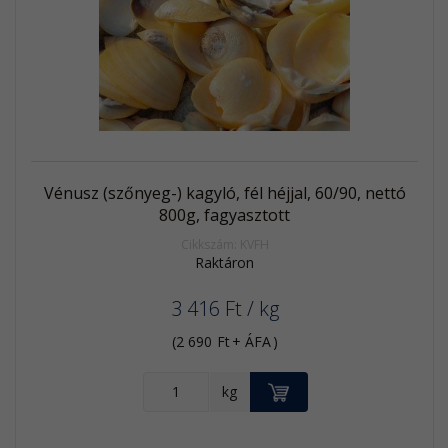
Akció
Kifutó
termék
Vénusz (szőnyeg-) kagyló, fél héjjal, 60/90, nettó
800g, fagyasztott
Cikkszám: KVFH
Raktáron
3 416
Ft
/ kg
(
2 690
Ft
+ ÁFA
)
KOSÁRBA
kg