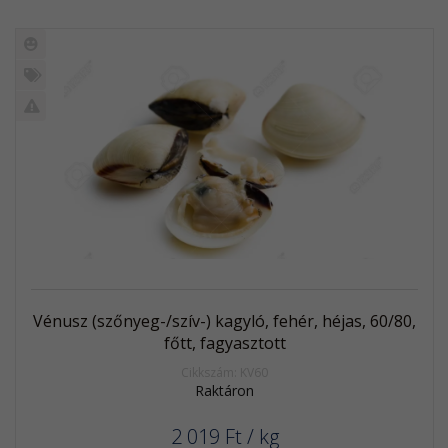
Új
termék
%
Akció
Kifutó
termék
Vénusz (szőnyeg-/szív-) kagyló, fehér, héjas, 60/80,
főtt, fagyasztott
Cikkszám: KV60
Raktáron
2 019
Ft
/ kg