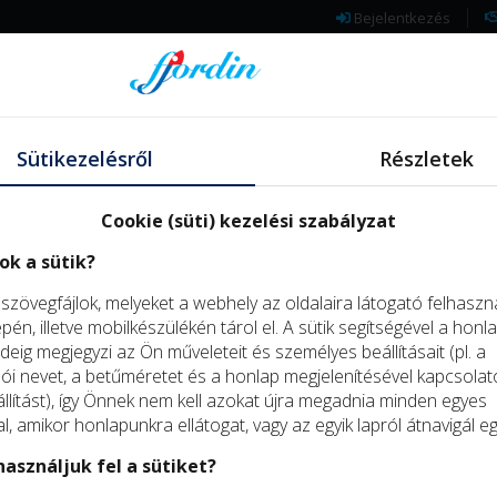
Bejelentkezés
TERMÉKEINK
FJORDIN
RENDELÉS, KISZÁLL
Sütikezelésről
Részletek
ELÁLLÁS A SZERZŐDÉSTŐL
Cookie (süti) kezelési szabályzat
ok a sütik?
s
s szövegfájlok, melyeket a webhely az oldalaira látogató felhaszn
én, illetve mobilkészülékén tárol el. A sütik segítségével a honl
deig megjegyzi az Ön műveleteit és személyes beállításait (pl. a
lói nevet, a betűméretet és a honlap megjelenítésével kapcsolat
llítást), így Önnek nem kell azokat újra megadnia minden egyes
választva.
, amikor honlapunkra ellátogat, vagy az egyik lapról átnavigál e
asználjuk fel a sütiket?