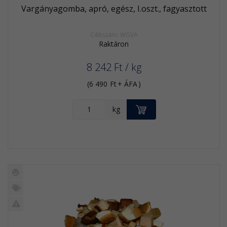
Vargányagomba, apró, egész, I.oszt., fagyasztott
Cikkszám: WGVA
Raktáron
8 242
Ft
/ kg
(
6 490
Ft
+ ÁFA
)
KOSÁRBA
kg
Új
termék
%
Akció
Kifutó