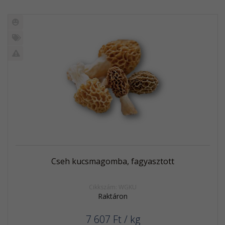
Új
termék
%
Akció
Kifutó
termék
Cseh kucsmagomba, fagyasztott
Cikkszám: WGKU
Raktáron
7 607
Ft
/ kg