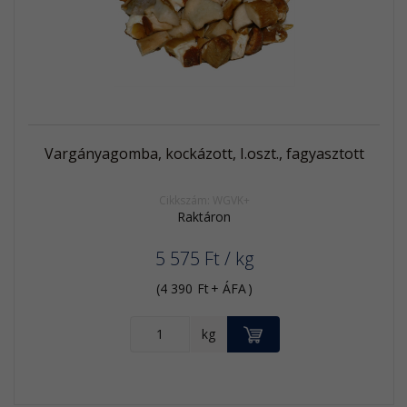
termék
Vargányagomba, kockázott, I.oszt., fagyasztott
Cikkszám: WGVK+
Raktáron
5 575
Ft
/ kg
(
4 390
Ft
+ ÁFA
)
KOSÁRBA
kg