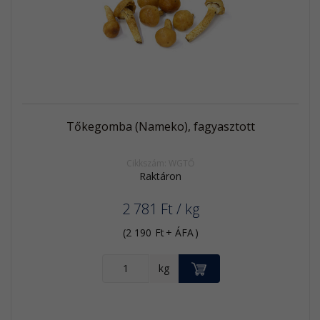
termék
Tőkegomba (Nameko), fagyasztott
Cikkszám: WGTŐ
Raktáron
2 781
Ft
/ kg
(
2 190
Ft
+ ÁFA
)
KOSÁRBA
kg