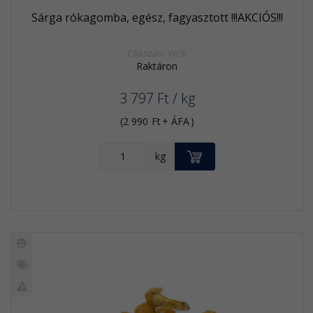
Sárga rókagomba, egész, fagyasztott !!!AKCIÓS!!!
Cikkszám: WGR
Raktáron
3 797
Ft
/ kg
(
2 990
Ft
+ ÁFA
)
KOSÁRBA
kg
Új
termék
%
Akció
Kifutó