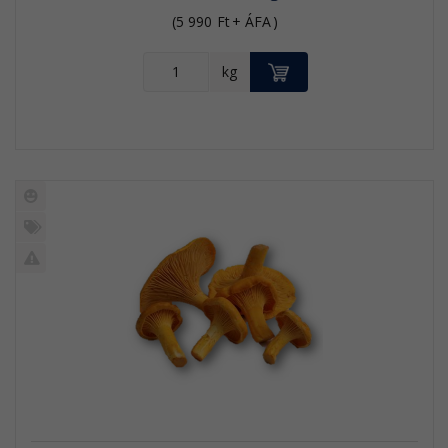
(
5 990
Ft
+ ÁFA
)
KOSÁRBA
kg
Új
termék
%
Akció
Kifutó
termék