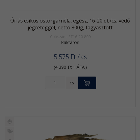
Óriás csíkos ostorgarnéla, egész, 16-20 db/cs, védő
jégréteggel, nettó 800g, fagyasztott
Cikkszám: RT16-20-800
Raktáron
5 575
Ft
/ cs
(
4 390
Ft
+ ÁFA
)
KOSÁRBA
cs
Új