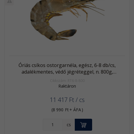
termék
%
Akció
Kifutó
termék
Óriás csíkos ostorgarnéla, egész, 6-8 db/cs,
adalékmentes, védő jégréteggel, n. 800g,
fagyasztott
Cikkszám: RT6-8-800
Raktáron
11 417
Ft
/ cs
(
8 990
Ft
+ ÁFA
)
KOSÁRBA
cs