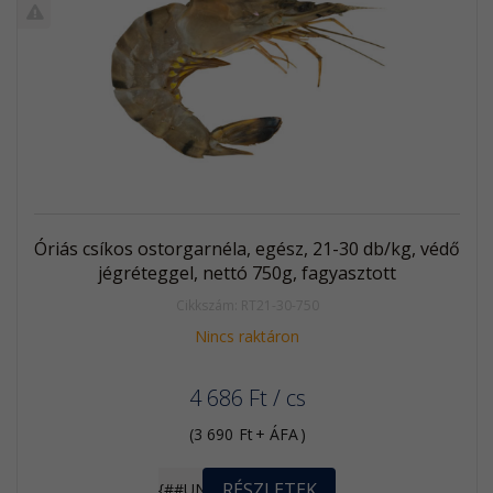
termék
%
Akció
Kifutó
termék
Óriás csíkos ostorgarnéla, egész, 21-30 db/kg, védő
jégréteggel, nettó 750g, fagyasztott
Cikkszám: RT21-30-750
Nincs raktáron
4 686
Ft
/ cs
(
3 690
Ft
+ ÁFA
)
RÉSZLETEK
{##UNIT}