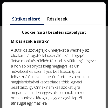
Facebook
0
Sütikezelésről
Részletek
Garnéla, egész -
Cookie (süti) kezelési szabályzat
fejjel, héjjal
Mik is azok a sütik?
A sütik kis szövegfájlok, melyeket a webhely az
oldalaira látogató felhasználó számítógépén,
illetve mobilkészülékén tárol el. A sütik segítségével
a honlap bizonyos ideig megjegyzi az Ön
műveleteit és személyes beállításait (pl. a
Szűrők
felhasználói nevet, a betűméretet és a honlap
megjelenítésével kapcsolatos többi egyedi
beállítást), így Önnek nem kell azokat újra
megadnia minden egyes alkalommal, amikor
honlapunkra ellátogat, vagy az egyik lapról
átnavigál egy másikra.
Rendezés: