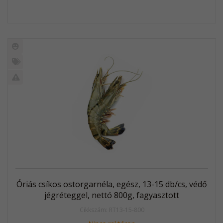
Új
termék
%
Akció
Kifutó
termék
Óriás csíkos ostorgarnéla, egész, 13-15 db/cs, védő
jégréteggel, nettó 800g, fagyasztott
Cikkszám: RT13-15-800