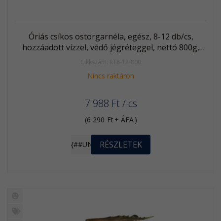
Óriás csíkos ostorgarnéla, egész, 8-12 db/cs,
hozzáadott vízzel, védő jégréteggel, nettó 800g,
fagyasztott
Cikkszám: RT8-12-800
Nincs raktáron
7 988
Ft
/ cs
(
6 290
Ft
+ ÁFA
)
RÉSZLETEK
{##UNIT}
Új