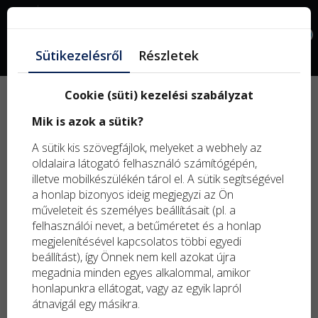
Facebook
0
Sütikezelésről
Részletek
Elállás a szerződéstől
Cookie (süti) kezelési szabályzat
Mik is azok a sütik?
A 45/2014. (II. 26.) Korm. rendelet alapján Ön jogosult a
szerződéstől az áru kézhezvételétől számított
14 napon
A sütik kis szövegfájlok, melyeket a webhely az
belül
indokolás nélkül elállni. Az elállási szándékát az alábbi
oldalaira látogató felhasználó számítógépén,
űrlap kitöltésével és elküldésével jelezheti felénk. A
illetve mobilkészülékén tárol el. A sütik segítségével
beküldést követően automatikus visszaigazolót küldünk a
a honlap bizonyos ideig megjegyzi az Ön
megadott e-mail címre.
műveleteit és személyes beállításait (pl. a
Név
*
felhasználói nevet, a betűméretet és a honlap
megjelenítésével kapcsolatos többi egyedi
beállítást), így Önnek nem kell azokat újra
megadnia minden egyes alkalommal, amikor
E-mail cím
*
honlapunkra ellátogat, vagy az egyik lapról
átnavigál egy másikra.