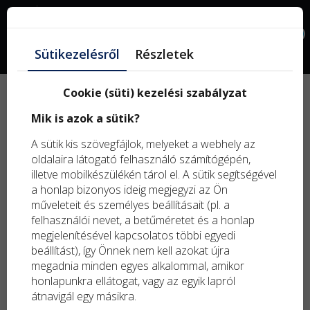
Facebook
0
Sütikezelésről
Részletek
Burgonya
Cookie (süti) kezelési szabályzat
Mik is azok a sütik?
A sütik kis szövegfájlok, melyeket a webhely az
oldalaira látogató felhasználó számítógépén,
illetve mobilkészülékén tárol el. A sütik segítségével
Szűrők
a honlap bizonyos ideig megjegyzi az Ön
műveleteit és személyes beállításait (pl. a
felhasználói nevet, a betűméretet és a honlap
megjelenítésével kapcsolatos többi egyedi
beállítást), így Önnek nem kell azokat újra
megadnia minden egyes alkalommal, amikor
Rendezés:
honlapunkra ellátogat, vagy az egyik lapról
átnavigál egy másikra.