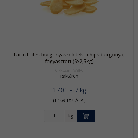
termék
Farm Frites burgonyaszeletek - chips burgonya,
fagyasztott (5x2,5kg)
Cikkszám: WBFC
Raktáron
1 485
Ft
/ kg
(
1 169
Ft
+ ÁFA
)
KOSÁRBA
kg