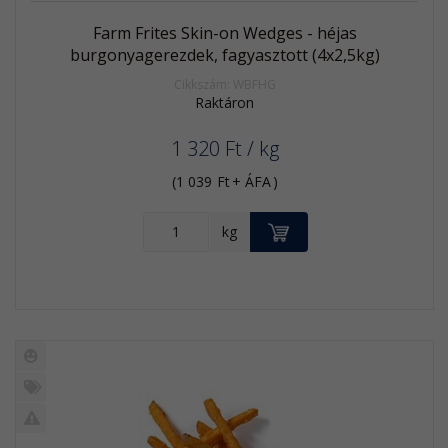
Farm Frites Skin-on Wedges - héjas
burgonyagerezdek, fagyasztott (4x2,5kg)
Cikkszám: WBFHG
Raktáron
1 320
Ft
/ kg
(
1 039
Ft
+ ÁFA
)
KOSÁRBA
kg
Új
termék
%