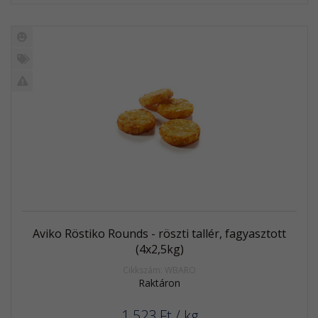
Új
termék
%
Akció
Kifutó
termék
Aviko Röstiko Rounds - röszti tallér, fagyasztott
(4x2,5kg)
Cikkszám: WBARO
Raktáron
1 523
Ft
/ kg