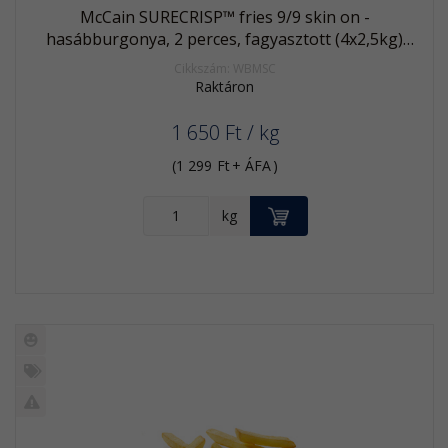
McCain SURECRISP™ fries 9/9 skin on -
hasábburgonya, 2 perces, fagyasztott (4x2,5kg)
SKU# 1000007564
Cikkszám: WBMSC
Raktáron
1 650
Ft
/ kg
(
1 299
Ft
+ ÁFA
)
KOSÁRBA
kg
Új
termék
%
Akció
Kifutó