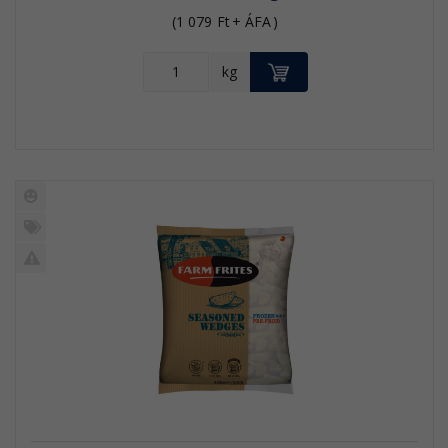
(
1 079
Ft
+ ÁFA
)
KOSÁRBA
kg
Új
termék
%
Akció
Kifutó
termék