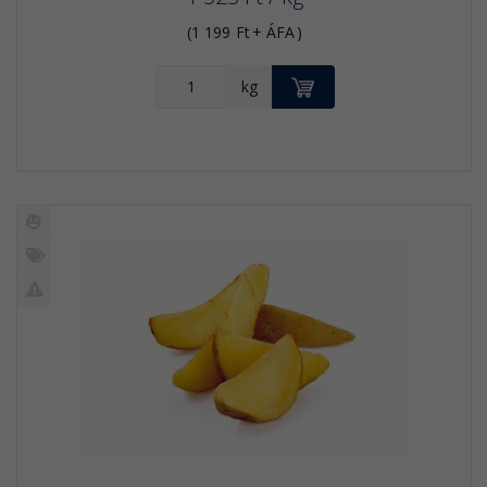
(
1 199
Ft
+ ÁFA
)
KOSÁRBA
kg
Új
termék
%
Akció
Kifutó
termék