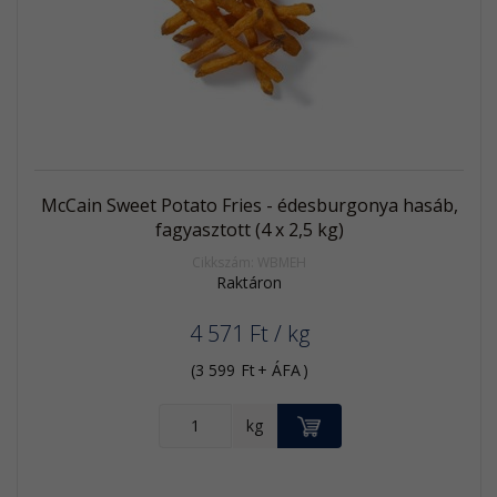
Akció
Kifutó
termék
McCain Sweet Potato Fries - édesburgonya hasáb,
fagyasztott (4 x 2,5 kg)
Cikkszám: WBMEH
Raktáron
4 571
Ft
/ kg
(
3 599
Ft
+ ÁFA
)
KOSÁRBA
kg