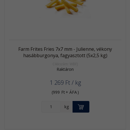
termék
Farm Frites Fries 7x7 mm - Julienne, vékony
hasábburgonya, fagyasztott (5x2,5 kg)
Cikkszám: WBFJ
Raktáron
1 269
Ft
/ kg
(
999
Ft
+ ÁFA
)
KOSÁRBA
kg