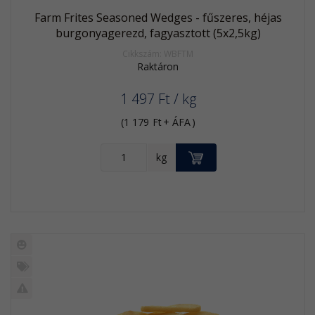
Farm Frites Seasoned Wedges - fűszeres, héjas
burgonyagerezd, fagyasztott (5x2,5kg)
Cikkszám: WBFTM
Raktáron
1 497
Ft
/ kg
(
1 179
Ft
+ ÁFA
)
KOSÁRBA
kg
Új
termék
%
Akció
Kifutó