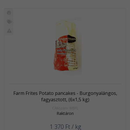
Új
termék
%
Akció
Kifutó
termék
Farm Frites Potato pancakes - Burgonyalángos,
fagyasztott, (6x1,5 kg)
Cikkszám: WBFL
Raktáron
1 370
Ft
/ kg