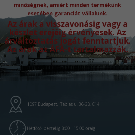
minőségnek, amiért minden termékünk
esetében garanciát vállalunk.
Az árak a visszavonásig vagy a
készlet erejéig érvényesek. Az
árváltoztatás jogát fenntartjuk.
Az árak az ÁFÁ-t tartalmazzák.
1097 Budapest, Táblás u. 36-38. C14.
Hétfőtől péntekig 8:00 - 15:00 óráig