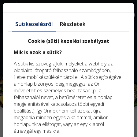
Facebook
0
Sütikezelésről
Részletek
Cookie (süti) kezelési szabályzat
Fagyasztott tengeri és édesvízi halak,
Mik is azok a sütik?
rákok, kagylók, puhatestűek és más fagyasztott termékek
A sütik kis szövegfájlok, melyeket a webhely az
MEGRENDELÉS LEADÁSA
oldalaira látogató felhasználó számítógépén,
illetve mobilkészülékén tárol el. A sütik segítségével
a honlap bizonyos ideig megjegyzi az Ön
műveleteit és személyes beállításait (pl. a
felhasználói nevet, a betűméretet és a honlap
megjelenítésével kapcsolatos többi egyedi
beállítást), így Önnek nem kell azokat újra
megadnia minden egyes alkalommal, amikor
honlapunkra ellátogat, vagy az egyik lapról
átnavigál egy másikra.