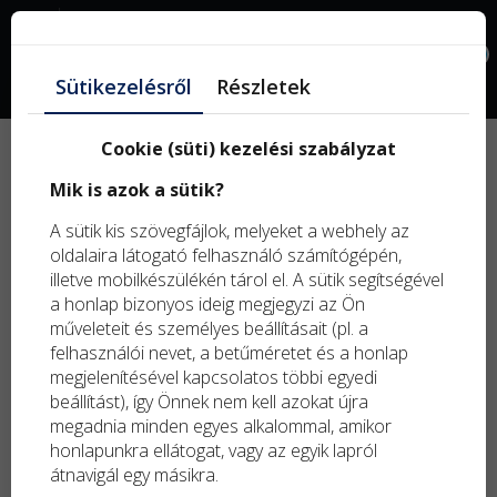
Facebook
0
Sütikezelésről
Részletek
Akciós termékek
Cookie (süti) kezelési szabályzat
Mik is azok a sütik?
A sütik kis szövegfájlok, melyeket a webhely az
oldalaira látogató felhasználó számítógépén,
2023-10-12 12:07
illetve mobilkészülékén tárol el. A sütik segítségével
a honlap bizonyos ideig megjegyzi az Ön
Írja be a jobb felső sarokban található keresőbe:
műveleteit és személyes beállításait (pl. a
akció
!
felhasználói nevet, a betűméretet és a honlap
Olyan különlegességekre találhat nagyon kedvező
megjelenítésével kapcsolatos többi egyedi
áron, amit máshol nem tudna beszerezni, vagy nem
beállítást), így Önnek nem kell azokat újra
ennyire olcsón.
megadnia minden egyes alkalommal, amikor
honlapunkra ellátogat, vagy az egyik lapról
Választékunkban rendszeresen találhatók akciós termékek.
átnavigál egy másikra.
Érdemes ezeket böngészni, mert olyan