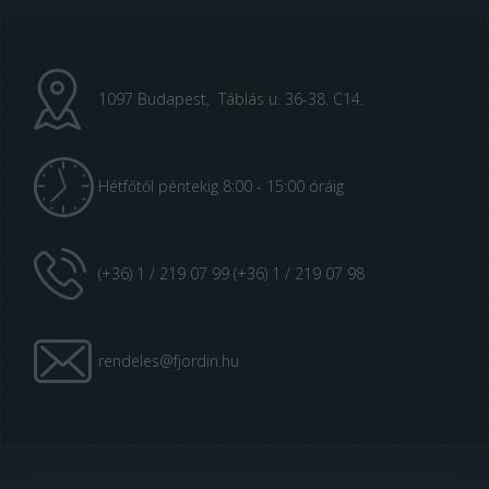
A sütik karbantartása
Önnek lehetősége van arra, hogy engedélyezze,
letiltsa, karbantartsa és/vagy tetszés szerint törölje
a sütiket. Amennyiben változtatni szeretne a
1097 Budapest, Táblás u. 36-38. C14.
beállításon a láblécben található "Cookie
beállítások" linken kattintva teheti azt meg.
Hétfőtől péntekig 8:00 - 15:00 óráig
Bővebb információkért látogasson el az
aboutcookies.org. Ön törölni tudja a számítógépén
tárolt összes sütit, és a böngészőprogramok
többségében le tudja tiltani a telepítésüket. Ebben
(+36) 1 / 219 07 99 (+36) 1 / 219 07 98
az esetben azonban előfordulhat, hogy minden
alkalommal, amikor ellátogat egy adott oldalra,
manuálisan el kell végeznie egyes beállításokat, és
számolnia kell azzal is, hogy bizonyos
rendeles@fjordin.hu
szolgáltatások és funkciók esetleg nem működnek.