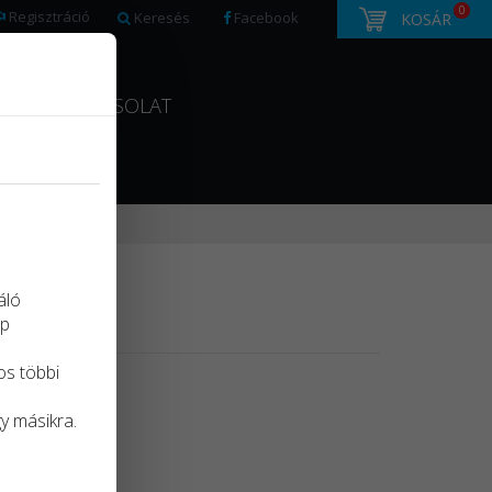
0
Regisztráció
Keresés
Facebook
KOSÁR
ÍTÁS
KAPCSOLAT
áló
ap
os többi
gy másikra.