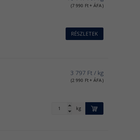
en
(
7 990
Ft
+ ÁFA
)
e egyes
funkciók
RÉSZLETEK
3 797
Ft
/ kg
(
2 990
Ft
+ ÁFA
)
KOSÁRBA
kg