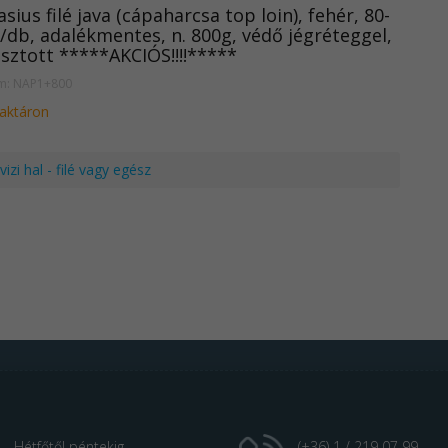
sius filé java (cápaharcsa top loin), fehér, 80-
/db, adalékmentes, n. 800g, védő jégréteggel,
sztott *****AKCIÓS!!!!*****
ám: NAP1+800
raktáron
izi hal - filé vagy egész
Hétfőtől péntekig
(+36) 1 / 219 07 99