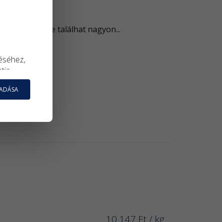
önlegességekre találhat nagyon...
éséhez,
atja
nyos
GADÁSA
sságának
állnak. A
álásra.
agy
táson a
a a
10 147
Ft
/ kg
le tudja