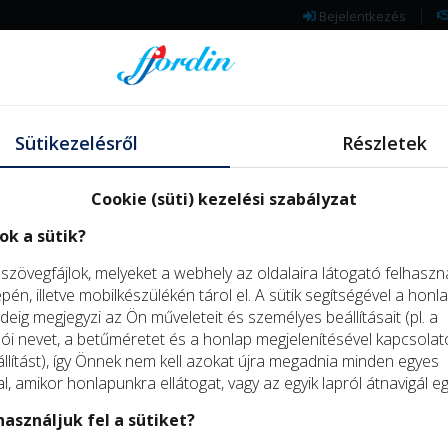
Bejelentkezés
TERMÉKEINK
FJORDIN
RENDELÉS, KISZÁLL
Sütikezelésről
Részletek
ELÁLLÁS A SZERZŐDÉSTŐL
Cookie (süti) kezelési szabályzat
ok a sütik?
dménye
s szövegfájlok, melyeket a webhely az oldalaira látogató felhaszn
én, illetve mobilkészülékén tárol el. A sütik segítségével a honl
deig megjegyzi az Ön műveleteit és személyes beállításait (pl. a
lói nevet, a betűméretet és a honlap megjelenítésével kapcsolat
llítást), így Önnek nem kell azokat újra megadnia minden egyes
, amikor honlapunkra ellátogat, vagy az egyik lapról átnavigál e
asználjuk fel a sütiket?