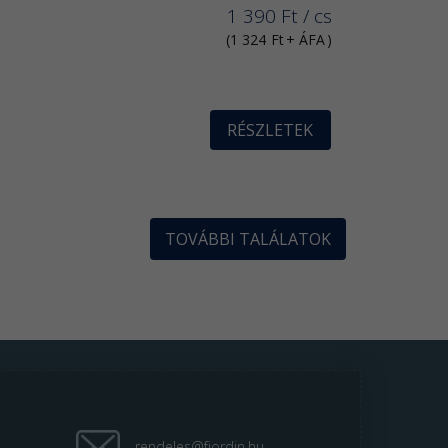
1 390
Ft
/ cs
(
1 324
Ft
+ ÁFA
)
RÉSZLETEK
TOVÁBBI TALÁLATOK
rendeles@fjordin.hu