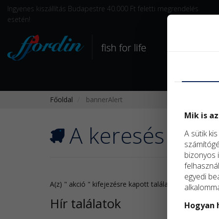
Ingyenes kiszállítás Budapestre 40.000 Ft feletti megrendelés
esetén!
Főoldal
bannerAlert
Mik is az
A keresés ere
A sütik ki
számítógép
bizonyos i
felhaszná
egyedi beá
A(z) "
akció
" kifejezésre kapott találatok:
alkalommal
Hír találatok
Hogyan h