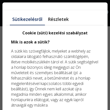
Facebook
0
Sütikezelésről
Részletek
Cookie (süti) kezelési szabályzat
Új
Mik is azok a sütik?
term
Kifu
A sütik kis szövegfájlok, melyeket a webhely az
term
oldalaira látogató felhasználó számítógépén,
illetve mobilkészülékén tárol el. A sütik segítségével
a honlap bizonyos ideig megjegyzi az Ön
műveleteit és személyes beállításait (pl. a
felhasználói nevet, a betűméretet és a honlap
megjelenítésével kapcsolatos többi egyedi
beállítást), így Önnek nem kell azokat újra
megadnia minden egyes alkalommal, amikor
honlapunkra ellátogat, vagy az egyik lapról
átnavigál egy másikra.