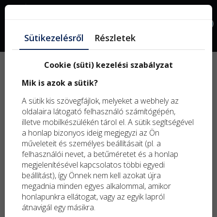
Facebook
0
Sütikezelésről
Részletek
Cookie (süti) kezelési szabályzat
Új
Mik is azok a sütik?
term
Kifu
A sütik kis szövegfájlok, melyeket a webhely az
term
oldalaira látogató felhasználó számítógépén,
illetve mobilkészülékén tárol el. A sütik segítségével
a honlap bizonyos ideig megjegyzi az Ön
műveleteit és személyes beállításait (pl. a
felhasználói nevet, a betűméretet és a honlap
megjelenítésével kapcsolatos többi egyedi
beállítást), így Önnek nem kell azokat újra
megadnia minden egyes alkalommal, amikor
honlapunkra ellátogat, vagy az egyik lapról
átnavigál egy másikra.