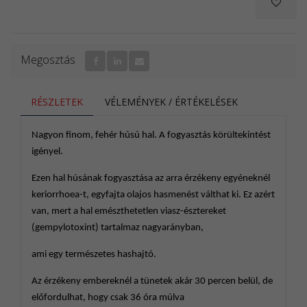
A sütik karbantartása
Önnek lehetősége van arra, hogy engedélyezze,
letiltsa, karbantartsa és/vagy tetszés szerint törölje
Megosztás
a sütiket. Amennyiben változtatni szeretne a
beállításon a láblécben található "Cookie
beállítások" linken kattintva teheti azt meg.
RÉSZLETEK
VÉLEMÉNYEK / ÉRTÉKELÉSEK
Bővebb információkért látogasson el az
aboutcookies.org. Ön törölni tudja a számítógépén
Nagyon finom, fehér húsú hal. A fogyasztás körültekintést
tárolt összes sütit, és a böngészőprogramok
igényel.
többségében le tudja tiltani a telepítésüket. Ebben
az esetben azonban előfordulhat, hogy minden
Ezen hal húsának fogyasztása az arra érzékeny egyéneknél
alkalommal, amikor ellátogat egy adott oldalra,
keriorrhoea-t, egyfajta olajos hasmenést válthat ki. Ez azért
manuálisan el kell végeznie egyes beállításokat, és
van, mert a hal emészthetetlen viasz-észtereket
számolnia kell azzal is, hogy bizonyos
(gempylotoxint) tartalmaz nagyarányban,
szolgáltatások és funkciók esetleg nem működnek.
ami egy természetes hashajtó.
Az érzékeny embereknél a tünetek akár 30 percen belül, de
előfordulhat, hogy csak 36 óra múlva