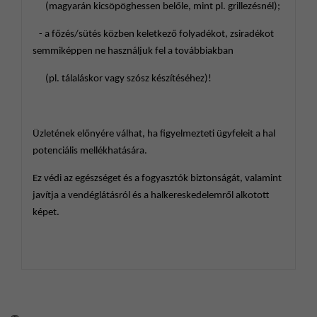
(magyarán kicsöpöghessen belőle, mint pl. grillezésnél);
- a főzés/sütés közben keletkező folyadékot, zsiradékot
semmiképpen ne használjuk fel a továbbiakban
(pl. tálaláskor vagy szósz készítéséhez)!
Üzletének előnyére válhat, ha figyelmezteti ügyfeleit a hal
potenciális mellékhatására.
Ez védi az egészséget és a fogyasztók biztonságát, valamint
javítja a vendéglátásról és a halkereskedelemről alkotott
képet.