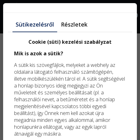
Facebook
0
Sütikezelésről
Részletek
Cookie (süti) kezelési szabályzat
Új
Mik is azok a sütik?
term
Kifu
A sütik kis szövegfájlok, melyeket a webhely az
term
oldalaira látogató felhasználó számítógépén,
illetve mobilkészülékén tárol el. A sütik segítségével
a honlap bizonyos ideig megjegyzi az Ön
műveleteit és személyes beállításait (pl. a
felhasználói nevet, a betűméretet és a honlap
megjelenítésével kapcsolatos többi egyedi
beállítást), így Önnek nem kell azokat újra
megadnia minden egyes alkalommal, amikor
honlapunkra ellátogat, vagy az egyik lapról
átnavigál egy másikra.