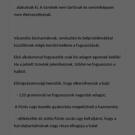
alakulnak ki. A tünetek nem tartósak és semmiképpen
nem életveszélyesek.
Várandós kismamáknak, emésztési és bélproblémákkal
küzdőknek mégis kerülni kellene a fogyasztását.
Első alkalommal fogyasztók csak kis adagot egyenek belőle!
Ha a jelzett tünetek jelentkeznek, többé ne fogyasszon a
halból.
Elővigyázatossági teendők, hogy elkerülhessük a bajt:
- 120 grammnál ne fogyasszunk nagyobb adagot;
A főzés vagy kezelés gyakorlata megelőzheti a hasmenést.
- előkészítés és sütés/főzés során úgy kell eljárni, hogy a
hal olajtartalmának nagy része elhagyja a halat