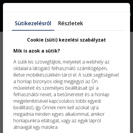
Facebook
0
Sütikezelésről
Részletek
Cookie (süti) kezelési szabályzat
Új
Mik is azok a sütik?
term
Kifu
A sütik kis szövegfájlok, melyeket a webhely az
term
oldalaira látogató felhasználó számítógépén,
illetve mobilkészülékén tárol el. A sütik segítségével
a honlap bizonyos ideig megjegyzi az Ön
műveleteit és személyes beállításait (pl. a
felhasználói nevet, a betűméretet és a honlap
megjelenítésével kapcsolatos többi egyedi
beállítást), így Önnek nem kell azokat újra
megadnia minden egyes alkalommal, amikor
honlapunkra ellátogat, vagy az egyik lapról
átnavigál egy másikra.