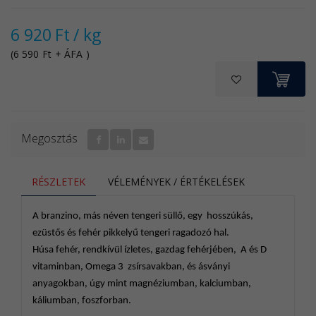
A sütik karbantartása
6 920
Ft
/ kg
Önnek lehetősége van arra, hogy engedélyezze,
letiltsa, karbantartsa és/vagy tetszés szerint törölje
(
6 590
Ft
+ ÁFA
)
a sütiket. Amennyiben változtatni szeretne a
K
beállításon a láblécben található "Cookie
beállítások" linken kattintva teheti azt meg.
Bővebb információkért látogasson el az
aboutcookies.org. Ön törölni tudja a számítógépén
Megosztás
tárolt összes sütit, és a böngészőprogramok
többségében le tudja tiltani a telepítésüket. Ebben
RÉSZLETEK
VÉLEMÉNYEK / ÉRTÉKELÉSEK
az esetben azonban előfordulhat, hogy minden
alkalommal, amikor ellátogat egy adott oldalra,
manuálisan el kell végeznie egyes beállításokat, és
A branzino, más néven tengeri süllő, egy hosszúkás,
számolnia kell azzal is, hogy bizonyos
ezüstős és fehér pikkelyű tengeri ragadozó hal.
szolgáltatások és funkciók esetleg nem működnek.
Húsa fehér, rendkívül ízletes, gazdag fehérjében, A és D
vitaminban, Omega 3 zsírsavakban, és ásványi
anyagokban, úgy mint magnéziumban, kalciumban,
káliumban, foszforban.