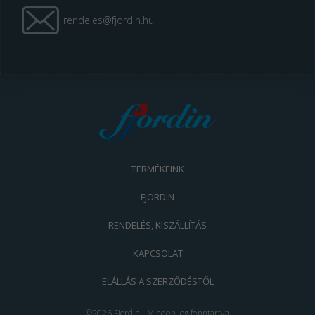
rendeles@fjordin.hu
TERMÉKEINK
FJORDIN
RENDELÉS, KISZÁLLÍTÁS
KAPCSOLAT
ELÁLLÁS A SZERZŐDÉSTŐL
©2026 Fjordin - Minden jog fenntartva