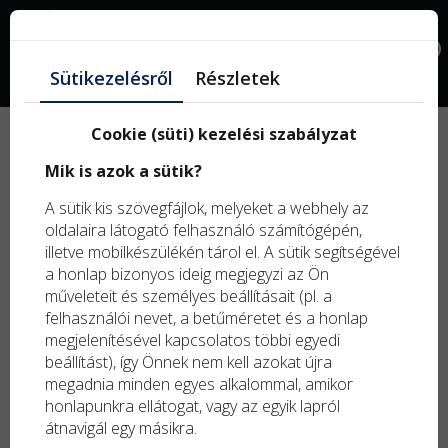
Facebook
0
Sütikezelésről
Részletek
Cookie (süti) kezelési szabályzat
Új
Mik is azok a sütik?
term
Kifu
A sütik kis szövegfájlok, melyeket a webhely az
term
oldalaira látogató felhasználó számítógépén,
illetve mobilkészülékén tárol el. A sütik segítségével
a honlap bizonyos ideig megjegyzi az Ön
műveleteit és személyes beállításait (pl. a
felhasználói nevet, a betűméretet és a honlap
megjelenítésével kapcsolatos többi egyedi
beállítást), így Önnek nem kell azokat újra
megadnia minden egyes alkalommal, amikor
honlapunkra ellátogat, vagy az egyik lapról
átnavigál egy másikra.