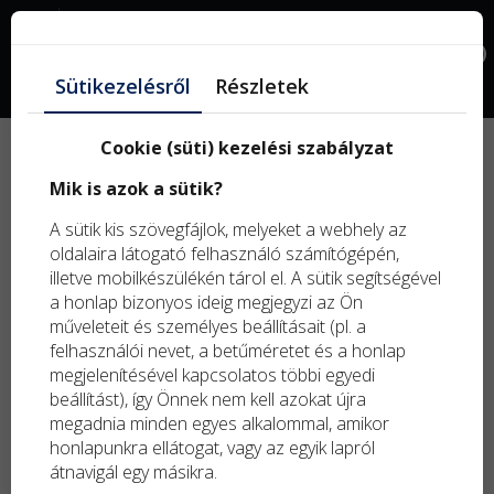
Facebook
0
Sütikezelésről
Részletek
Cookie (süti) kezelési szabályzat
Új
Mik is azok a sütik?
term
Kifu
A sütik kis szövegfájlok, melyeket a webhely az
term
oldalaira látogató felhasználó számítógépén,
illetve mobilkészülékén tárol el. A sütik segítségével
a honlap bizonyos ideig megjegyzi az Ön
műveleteit és személyes beállításait (pl. a
felhasználói nevet, a betűméretet és a honlap
megjelenítésével kapcsolatos többi egyedi
beállítást), így Önnek nem kell azokat újra
megadnia minden egyes alkalommal, amikor
honlapunkra ellátogat, vagy az egyik lapról
átnavigál egy másikra.