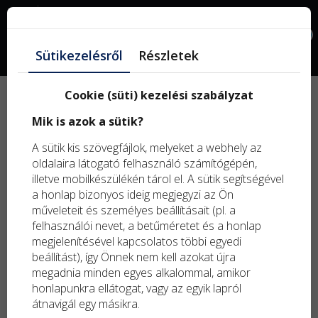
Facebook
0
Sütikezelésről
Részletek
Cookie (süti) kezelési szabályzat
Új
Mik is azok a sütik?
term
Kifu
A sütik kis szövegfájlok, melyeket a webhely az
term
oldalaira látogató felhasználó számítógépén,
illetve mobilkészülékén tárol el. A sütik segítségével
a honlap bizonyos ideig megjegyzi az Ön
műveleteit és személyes beállításait (pl. a
felhasználói nevet, a betűméretet és a honlap
megjelenítésével kapcsolatos többi egyedi
beállítást), így Önnek nem kell azokat újra
megadnia minden egyes alkalommal, amikor
honlapunkra ellátogat, vagy az egyik lapról
átnavigál egy másikra.