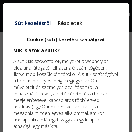
Facebook
0
Sütikezelésről
Részletek
Cookie (süti) kezelési szabályzat
Új
Mik is azok a sütik?
term
Kifu
A sütik kis szövegfájlok, melyeket a webhely az
term
oldalaira látogató felhasználó számítógépén,
illetve mobilkészülékén tárol el. A sütik segítségével
a honlap bizonyos ideig megjegyzi az Ön
műveleteit és személyes beállításait (pl. a
felhasználói nevet, a betűméretet és a honlap
megjelenítésével kapcsolatos többi egyedi
beállítást), így Önnek nem kell azokat újra
megadnia minden egyes alkalommal, amikor
honlapunkra ellátogat, vagy az egyik lapról
átnavigál egy másikra.