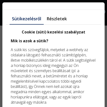
Facebook
0
Sütikezelésről
Részletek
Cookie (süti) kezelési szabályzat
Új
Mik is azok a sütik?
term
Kifu
A sütik kis szövegfájlok, melyeket a webhely az
term
oldalaira látogató felhasználó számítógépén,
illetve mobilkészülékén tárol el. A sütik segítségével
a honlap bizonyos ideig megjegyzi az Ön
műveleteit és személyes beállításait (pl. a
felhasználói nevet, a betűméretet és a honlap
megjelenítésével kapcsolatos többi egyedi
beállítást), így Önnek nem kell azokat újra
megadnia minden egyes alkalommal, amikor
honlapunkra ellátogat, vagy az egyik lapról
átnavigál egy másikra.