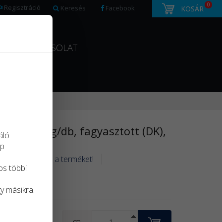
0
Regisztráció
Keresés
Facebook
KOSÁR
ÍTÁS
KAPCSOLAT
etelt, 1000 g/db, fagyasztott (DK),
áló
ap
nt értékelhesse a terméket!
os többi
gy másikra.