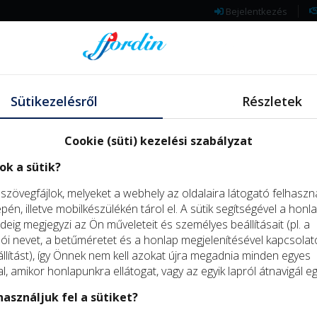
Bejelentkezés
TERMÉKEINK
FJORDIN
RENDELÉS, KISZÁLL
Sütikezelésről
Részletek
ELÁLLÁS A SZERZŐDÉSTŐL
Cookie (süti) kezelési szabályzat
szeletelt, 1000 g/db, fagyasztott (DK), adalékanyag- és jégmentes
ok a sütik?
Füstölt atlantilazac-filé, szel
s szövegfájlok, melyeket a webhely az oldalaira látogató felhaszn
adalékanyag- és jégmentes
én, illetve mobilkészülékén tárol el. A sütik segítségével a honl
Új
deig megjegyzi az Ön műveleteit és személyes beállításait (pl. a
– Regisztráljon, hogy elsőké
termék
Kifutó
lói nevet, a betűméretet és a honlap megjelenítésével kapcsolat
Cikkszám: LFS1000P
termék
llítást), így Önnek nem kell azokat újra megadnia minden egyes
Raktárkészlet:
, amikor honlapunkra ellátogat, vagy az egyik lapról átnavigál e
asználjuk fel a sütiket?
12 052
Ft
/ kg