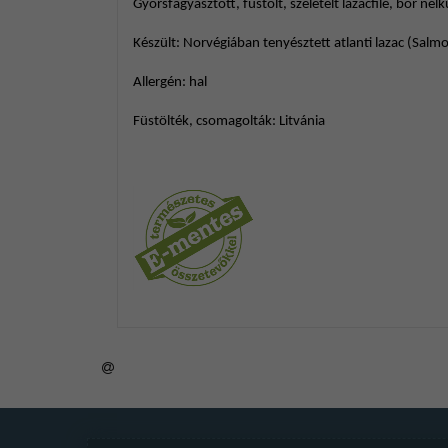
Gyorsfagyasztott, füstölt, szeletelt lazacfilé, bőr nélk
tiltani a
alkalommal
Készült: Norvégiában tenyésztett atlanti lazac (Salmo
beállításo
esetleg 
Allergén: hal
Füstölték, csomagolták: Litvánia