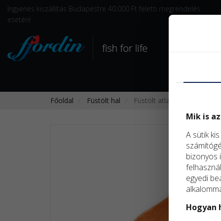
Ingyenes kiszállítás Budapestre 40.000 Ft feletti megrendelés
esetén!
Főoldal
Füstölt hal
Füstölt atlantilazac-filé, 
Mik is az
A sütik ki
számítógép
bizonyos i
felhaszná
egyedi beá
alkalommal
Hogyan h