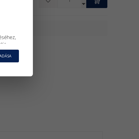
KOSÁRBA
éséhez,
atja
nyos
GADÁSA
sságának
állnak. A
álásra.
agy
táson a
a a
le tudja